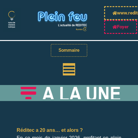
Aller au contenu
www.redit
Foyer
Sommaire
Réditec a 20 ans… et alors ?
En ce mois de janvier 2026, profitant en plein