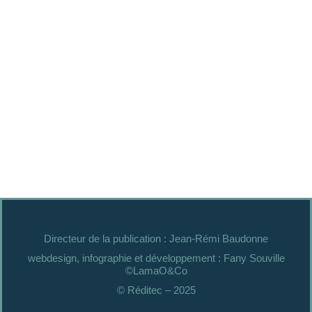
Directeur de la publication : Jean-Rémi Baudonne
webdesign, infographie et développement : Fany Souville
©LamaO&Co
© Réditec – 2025